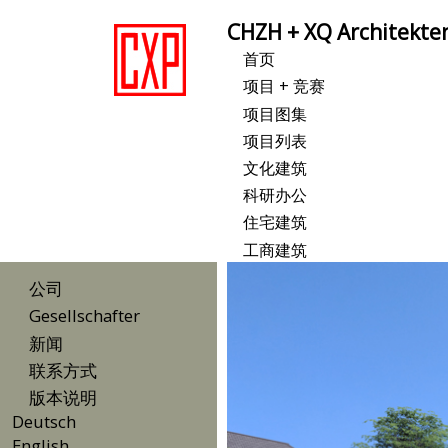
Skip
CHZH + XQ Architekte
to
Hauptnavigation
首页
main
content
项目 + 竞赛
Main
项目图集
menu
项目列表
文化建筑
科研办公
住宅建筑
工商建筑
Menu
公司
Gesellschafter
Sidebar
新闻
First
联系方式
版本说明
Deutsch
English