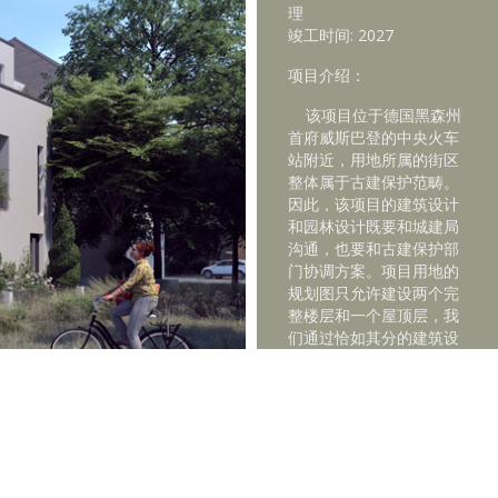
理
竣工时间: 2027
项目介绍：
该项目位于德国黑森州
首府威斯巴登的中央火车
站附近，用地所属的街区
整体属于古建保护范畴。
因此，该项目的建筑设计
和园林设计既要和城建局
沟通，也要和古建保护部
门协调方案。项目用地的
规划图只允许建设两个完
整楼层和一个屋顶层，我
们通过恰如其分的建筑设
计，成功地获得城建局和
古建保护部门的认可，额
外批准我们建设三个完整
楼层，外加一个屋顶层。
威斯巴登是德国古建筑
保存最为完善的城市之