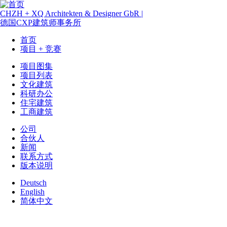
跳
转
CHZH + XQ Architekten & Designer GbR
|
到
德国CXP建筑师事务所
主
首页
要
项目 + 竞赛
Hauptnavigation
内
容
项目图集
项目列表
Main
文化建筑
menu
科研办公
住宅建筑
工商建筑
公司
合伙人
Menu
新闻
Sidebar
联系方式
版本说明
First
Deutsch
English
简体中文